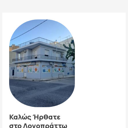
δημοσιεύσεων
Καλώς Ήρθατε
στο Λογοπράττω