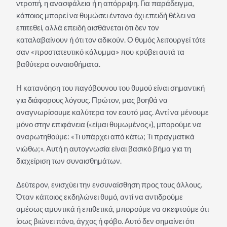
ντροπή, η ανασφάλεια ή η απόρριψη. Για παράδειγμα,
κάποιος μπορεί να θυμώσει έντονα όχι επειδή θέλει να
επιτεθεί, αλλά επειδή αισθάνεται ότι δεν τον
καταλαβαίνουν ή ότι τον αδικούν. Ο θυμός λειτουργεί τότε
σαν «προστατευτικό κάλυμμα» που κρύβει αυτά τα
βαθύτερα συναισθήματα.
Η κατανόηση του παγόβουνου του θυμού είναι σημαντική
για διάφορους λόγους. Πρώτον, μας βοηθά να
αναγνωρίσουμε καλύτερα τον εαυτό μας. Αντί να μένουμε
μόνο στην επιφάνεια («είμαι θυμωμένος»), μπορούμε να
αναρωτηθούμε: «Τι υπάρχει από κάτω; Τι πραγματικά
νιώθω;». Αυτή η αυτογνωσία είναι βασικό βήμα για τη
διαχείριση των συναισθημάτων.
Δεύτερον, ενισχύει την ενσυναίσθηση προς τους άλλους.
Όταν κάποιος εκδηλώνει θυμό, αντί να αντιδρούμε
αμέσως αμυντικά ή επιθετικά, μπορούμε να σκεφτούμε ότι
ίσως βιώνει πόνο, άγχος ή φόβο. Αυτό δεν σημαίνει ότι