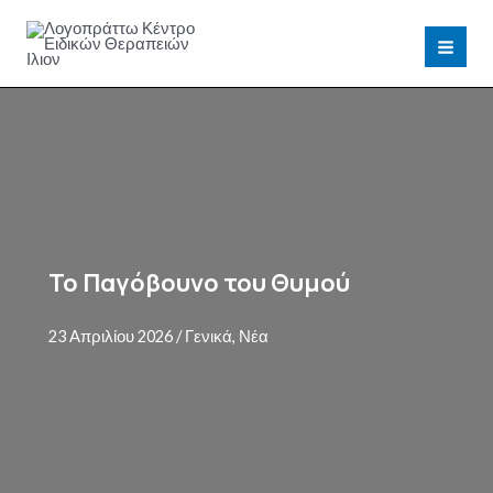
Μετάβαση
στο
MAI
περιεχόμενο
MEN
Το Παγόβουνο του Θυμού
23 Απριλίου 2026
/
Γενικά
,
Νέα