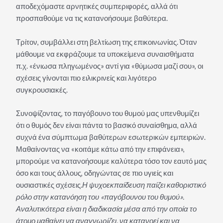
αποδεχόμαστε αρνητικές συμπεριφορές, αλλά ότι
προσπαθούμε να τις κατανοήσουμε βαθύτερα.
Τρίτον, συμβάλλει στη βελτίωση της επικοινωνίας. Όταν
μάθουμε να εκφράζουμε τα υποκείμενα συναισθήματα
π.χ. «ένιωσα πληγωμένος» αντί για «θύμωσα μαζί σου», οι
σχέσεις γίνονται πιο ειλικρινείς και λιγότερο
συγκρουσιακές.
Συνοψίζοντας, το παγόβουνο του θυμού μας υπενθυμίζει
ότι ο θυμός δεν είναι πάντα το βασικό συναίσθημα, αλλά
συχνά ένα σύμπτωμα βαθύτερων εσωτερικών εμπειριών.
Μαθαίνοντας να «κοιτάμε κάτω από την επιφάνεια»,
μπορούμε να κατανοήσουμε καλύτερα τόσο τον εαυτό μας
όσο και τους άλλους, οδηγώντας σε πιο υγιείς και
ουσιαστικές σχέσεις.
Η ψυχοεκπαίδευση παίζει καθοριστικό
ρόλο στην κατανόηση του «παγόβουνου του θυμού».
Αναλυτικότερα είναι η διαδικασία μέσα από την οποία το
άτομο μαθαίνει να αναγνωρίζει, να κατανοεί και να