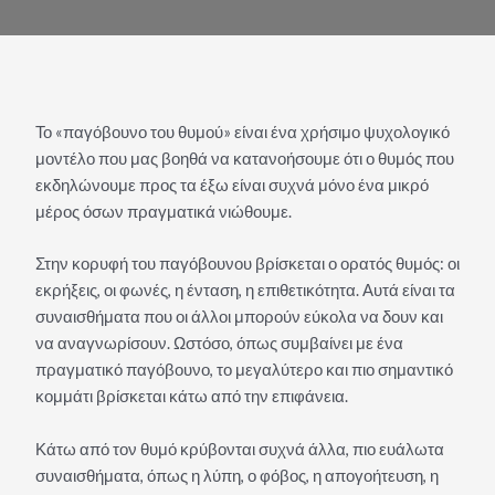
Το «παγόβουνο του θυμού» είναι ένα χρήσιμο ψυχολογικό
μοντέλο που μας βοηθά να κατανοήσουμε ότι ο θυμός που
εκδηλώνουμε προς τα έξω είναι συχνά μόνο ένα μικρό
μέρος όσων πραγματικά νιώθουμε.
Στην κορυφή του παγόβουνου βρίσκεται ο ορατός θυμός: οι
εκρήξεις, οι φωνές, η ένταση, η επιθετικότητα. Αυτά είναι τα
συναισθήματα που οι άλλοι μπορούν εύκολα να δουν και
να αναγνωρίσουν. Ωστόσο, όπως συμβαίνει με ένα
πραγματικό παγόβουνο, το μεγαλύτερο και πιο σημαντικό
κομμάτι βρίσκεται κάτω από την επιφάνεια.
Κάτω από τον θυμό κρύβονται συχνά άλλα, πιο ευάλωτα
συναισθήματα, όπως η λύπη, ο φόβος, η απογοήτευση, η