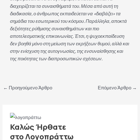
διαχειρίζεται τα συναισθήματά του. Μέσα από αυτή τη
διαδικασία, ο άνθρωπος εκπαιδεύεται να «διαβάζει» τα
σημάδια του εσωτερικού του κόσμου. Παράλληλα, αποκτά
δεξιότητες ρύθμισης συναισθημάτων και πιο
αποτελεσματικής επικοινωνίας. Έτσι, η ψυχοεκπαίδευση
δεν βοηθά μόνο στη μείωση των εκρήξεων θυμού, αλλά και
στην ενίσχυση της αυτογνωσίας, της ενσυναίσθησης και
της ποιότητας των διαπροσωπικών σχέσεων.
Πλοήγηση
←
Προηγούμενο Άρθρο
Επόμενο Άρθρο
→
δημοσιεύσεων
Καλώς Ήρθατε
στο Λογοπράττω