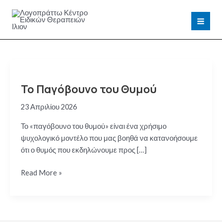
Μετάβαση
στο
MAI
περιεχόμενο
MEN
Το Παγόβουνο του Θυμού
23 Απριλίου 2026
Το «παγόβουνο του θυμού» είναι ένα χρήσιμο
ψυχολογικό μοντέλο που μας βοηθά να κατανοήσουμε
ότι ο θυμός που εκδηλώνουμε προς […]
Το
Read More »
Παγόβουνο
του
Θυμού