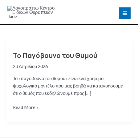
Μετάβαση
στο
MAI
περιεχόμενο
MEN
Το Παγόβουνο του Θυμού
23 Απριλίου 2026
Το «παγόβουνο του θυμού» είναι ένα χρήσιμο
ψυχολογικό μοντέλο που μας βοηθά να κατανοήσουμε
ότι ο θυμός που εκδηλώνουμε προς […]
Το
Read More »
Παγόβουνο
του
Θυμού