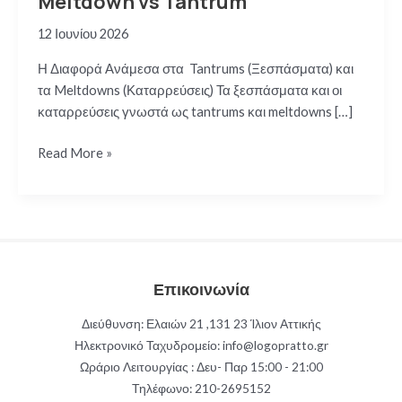
Meltdown vs Tantrum
12 Ιουνίου 2026
Η Διαφορά Ανάμεσα στα Tantrums (Ξεσπάσματα) και
τα Meltdowns (Καταρρεύσεις) Τα ξεσπάσματα και οι
καταρρεύσεις γνωστά ως tantrums και meltdowns […]
Meltdown
Read More »
vs
Tantrum
Επικοινωνία
Διεύθυνση: Ελαιών 21 ,131 23 Ίλιον Αττικής
Ηλεκτρονικό Ταχυδρομείο: info@logopratto.gr
Ωράριο Λειτουργίας : Δευ- Παρ 15:00 - 21:00
Τηλέφωνο:
210-2695152