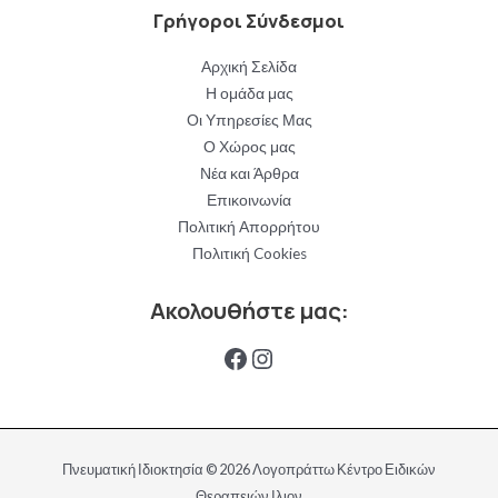
Γρήγοροι Σύνδεσμοι
Αρχική Σελίδα
Η ομάδα μας
Οι Υπηρεσίες Μας
Ο Χώρος μας
Νέα και Άρθρα
Επικοινωνία
Πολιτική Απορρήτου
Πολιτική Cookies
Ακολουθήστε μας:
https://www.facebook.
Instagram
Πνευματική Ιδιοκτησία © 2026 Λογοπράττω Κέντρο Ειδικών
Θεραπειών Ιλιον